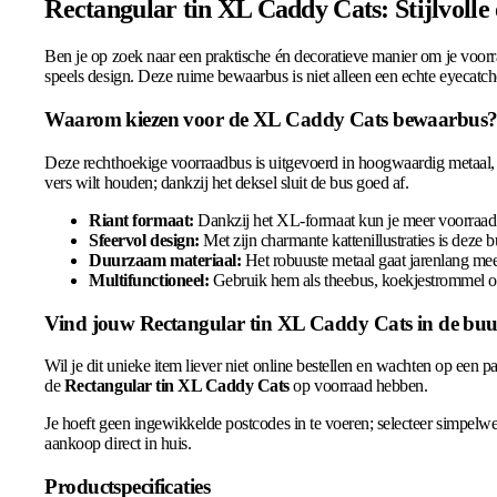
Rectangular tin XL Caddy Cats: Stijlvolle
Ben je op zoek naar een praktische én decoratieve manier om je voor
speels design. Deze ruime bewaarbus is niet alleen een echte eyecatche
Waarom kiezen voor de XL Caddy Cats bewaarbus
Deze rechthoekige voorraadbus is uitgevoerd in hoogwaardig metaal, w
vers wilt houden; dankzij het deksel sluit de bus goed af.
Riant formaat:
Dankzij het XL-formaat kun je meer voorraad k
Sfeervol design:
Met zijn charmante kattenillustraties is deze b
Duurzaam materiaal:
Het robuuste metaal gaat jarenlang mee
Multifunctioneel:
Gebruik hem als theebus, koekjestrommel of 
Vind jouw Rectangular tin XL Caddy Cats in de buu
Wil je dit unieke item liever niet online bestellen en wachten op een p
de
Rectangular tin XL Caddy Cats
op voorraad hebben.
Je hoeft geen ingewikkelde postcodes in te voeren; selecteer simpelwe
aankoop direct in huis.
Productspecificaties