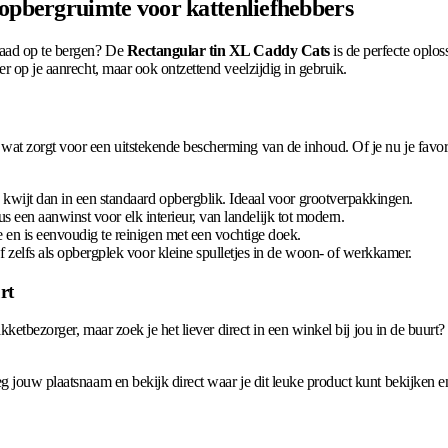
 opbergruimte voor kattenliefhebbers
raad op te bergen? De
Rectangular tin XL Caddy Cats
is de perfecte oplo
r op je aanrecht, maar ook ontzettend veelzijdig in gebruik.
?
at zorgt voor een uitstekende bescherming van de inhoud. Of je nu je favori
wijt dan in een standaard opbergblik. Ideaal voor grootverpakkingen.
us een aanwinst voor elk interieur, van landelijk tot modern.
 en is eenvoudig te reinigen met een vochtige doek.
zelfs als opbergplek voor kleine spulletjes in de woon- of werkkamer.
rt
akketbezorger, maar zoek je het liever direct in een winkel bij jou in de buur
g jouw plaatsnaam en bekijk direct waar je dit leuke product kunt bekijken e