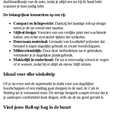
dashboardkastje van de auto, zodat je altijd een tas bij de hand hebt
wanneer je hem nodig hebt.
De belangrijkste kenmerken op een rij:
Compact en lichtgewicht:
Dankzij het handige roll-up design
neem je de tas overal mee naartoe.
Stijlvol design:
Voorzien van een vrolijke print met wachtende
katten, een echte eyecatcher tijdens het winkelen.
Duurzaam materiaal:
Gemaakt van kwalitatief polyester dat
bestand is tegen dagelijks gebruik en zware boodschappen.
Milieuvriendelijk:
Door deze herbruikbare tas te gebruiken,
verminder je je dagelijkse plasticgebruik.
Makkelijk in onderhoud:
De tas is eenvoudig schoon te vegen
of te wassen, zodat hij er altijd als nieuw blijft uitzien.
Ideaal voor elke winkeltrip
Of je nu even snel de supermarkt in duikt voor wat dagelijkse
boodschappen of een middag gaat shoppen in de stad, de
Cats in
Waiting
tas is verrassend ruim. De stevige hengsels zorgen ervoor dat je
je aankopen comfortabel kunt dragen, zelfs als de tas goed gevuld is.
Vind jouw Roll-up bag in de buurt