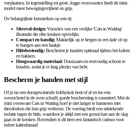
verplaatsen. In tegenstelling tot grote, logge ovenwanten biedt dit mini-
model meer bewegingsvrijheid en grip.
De belangrijkste kenmerken op een rij:
Sfeervol design:
Voorzien van een vrolijke 'Cats in Waiting'
illustratie die elke keuken opvrolijkt.
Compact en handig:
Makkelijk op te bergen in een lade of op
te hangen aan een haakje.
Hittebestendig:
Beschermt je handen optimaal tijdens het koken
en bakken.
Hoogwaardig materiaal:
Duurzaam en eenvoudig schoon te
houden, zodat je er lang plezier van hebt.
Bescherm je handen met stijl
Of je nu een doorgewinterde hobbykok bent of af en toe een
ovenschotel in de oven schuift; goede bescherming is essentieel. Met de
mini ovenwant Cats in Waiting hoef je niet langer te hannesen met
theedoeken die hun grip verliezen. De voering biedt een uitstekende
isolatie tegen de hitte, waardoor je altijd met een gerust hart aan de slag
gaat in de keuken. Bovendien is dit item een fantastisch cadeau voor
iedere kattenfanaat!