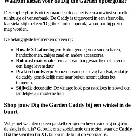
Waarom kiezen voor de Dig the Garden opbergblik?
Deze opbergbox is niet zomaar een doos; het is een aanwinst voor elk
tuinhuisje of vensterbank. De Caddy is uitgevoerd in een sfeervolle,
klassieke stijl met een 'Dig the Garden' opdruk, waardoor hij gezien
mag worden.
De belangrijkste kenmerken op een rij:
Royale XL-afmetingen:
Ruim genoeg voor snoeischaren,
handschoenen, zakjes zaad en andere accessoires.
Robuust materiaal:
Gemaakt van hoogwaardig metaal voor
een lange levensduur.
Praktisch ontwerp:
Voorzien van een stevig handvat, zodat je
de caddy gemakkelijk mee naar buiten neemt tijdens het
tuinieren.
Stijlvolle decoratie:
De vintage look past naadloos in zowel een
landelijke als moderne tuin.
Shop jouw Dig the Garden Caddy bij een winkel in de
buurt
Wil je niet wachten op een pakketbezorger en liever vandaag nog aan
de slag in de tuin? Gebruik onze zoekfunctie om te zien waar de
Caddy
Dig the Garden tin XL
bij jou in de buurt op voorraad is.