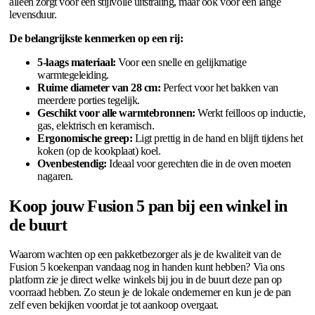
alleen zorgt voor een stijlvolle uitstraling, maar ook voor een lange
levensduur.
De belangrijkste kenmerken op een rij:
5-laags materiaal:
Voor een snelle en gelijkmatige
warmtegeleiding.
Ruime diameter van 28 cm:
Perfect voor het bakken van
meerdere porties tegelijk.
Geschikt voor alle warmtebronnen:
Werkt feilloos op inductie,
gas, elektrisch en keramisch.
Ergonomische greep:
Ligt prettig in de hand en blijft tijdens het
koken (op de kookplaat) koel.
Ovenbestendig:
Ideaal voor gerechten die in de oven moeten
nagaren.
Koop jouw Fusion 5 pan bij een winkel in
de buurt
Waarom wachten op een pakketbezorger als je de kwaliteit van de
Fusion 5 koekenpan vandaag nog in handen kunt hebben? Via ons
platform zie je direct welke winkels bij jou in de buurt deze pan op
voorraad hebben. Zo steun je de lokale ondernemer en kun je de pan
zelf even bekijken voordat je tot aankoop overgaat.