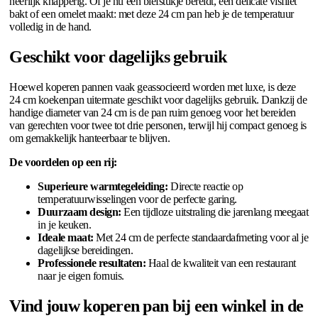
heerlijk knapperig. Of je nu een biefstukje bereidt, een delicate visfilet
bakt of een omelet maakt: met deze 24 cm pan heb je de temperatuur
volledig in de hand.
Geschikt voor dagelijks gebruik
Hoewel koperen pannen vaak geassocieerd worden met luxe, is deze
24 cm koekenpan uitermate geschikt voor dagelijks gebruik. Dankzij de
handige diameter van 24 cm is de pan ruim genoeg voor het bereiden
van gerechten voor twee tot drie personen, terwijl hij compact genoeg is
om gemakkelijk hanteerbaar te blijven.
De voordelen op een rij:
Superieure warmtegeleiding:
Directe reactie op
temperatuurwisselingen voor de perfecte garing.
Duurzaam design:
Een tijdloze uitstraling die jarenlang meegaat
in je keuken.
Ideale maat:
Met 24 cm de perfecte standaardafmeting voor al je
dagelijkse bereidingen.
Professionele resultaten:
Haal de kwaliteit van een restaurant
naar je eigen fornuis.
Vind jouw koperen pan bij een winkel in de