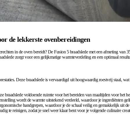
oor de lekkerste ovenbereidingen
rechten in de oven bereidt? De Fusion 5 braadslede met een afmeting van 3
raadslede zorgt voor een gelijkmatige warmteverdeling en een optimaal resulta
taties. Deze braadslede is vervaardigd uit hoogwaardig roestvrij staal, wat ni
e braadslede voldoende ruimte voor het bereiden van maaltijden voor het he
stelling wordt de warmte uitstekend verdeeld, waardoor je ingrediënten ge
rgonomische handgrepen, waardoor je de schaal veilig en gemakkelijk uit de o
ig te reinigen, zodat je snel weer klaar bent voor je volgende culinaire creat