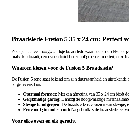
Braadslede Fusion 5 35 x 24 cm: Perfect v
Zoek je naar een hoogwaardige braadslede waarmee je de lekkerste ge
malse kip braadt, een ovenschotel bereidt of groenten roostert; deze b
Waarom kiezen voor de Fusion 5 Braadslede?
De Fusion 5 serie staat bekend om zijn duurzaamheid en uitstekende pres
lange levensduur.
Optimaal formaat:
Met een afmeting van 35 x 24 cm biedt dez
Gelijkmatige garing:
Dankzij de hoogwaardige materiaalsamen
Stevige handgrepen:
De braadslede is voorzien van stevige, e
Eenvoudig in onderhoud:
Na gebruik is de braadslede eenvoud
Voor elke oven en elk gerecht