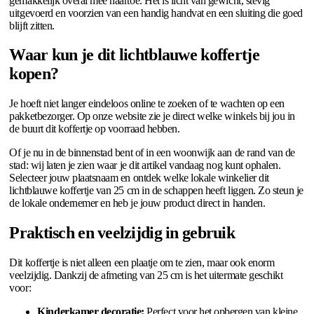
gemakkelijk overal mee naartoe. Het is licht van gewicht, stevig
uitgevoerd en voorzien van een handig handvat en een sluiting die goed
blijft zitten.
Waar kun je dit lichtblauwe koffertje
kopen?
Je hoeft niet langer eindeloos online te zoeken of te wachten op een
pakketbezorger. Op onze website zie je direct welke winkels bij jou in
de buurt dit koffertje op voorraad hebben.
Of je nu in de binnenstad bent of in een woonwijk aan de rand van de
stad: wij laten je zien waar je dit artikel vandaag nog kunt ophalen.
Selecteer jouw plaatsnaam en ontdek welke lokale winkelier dit
lichtblauwe koffertje van 25 cm in de schappen heeft liggen. Zo steun je
de lokale ondernemer en heb je jouw product direct in handen.
Praktisch en veelzijdig in gebruik
Dit koffertje is niet alleen een plaatje om te zien, maar ook enorm
veelzijdig. Dankzij de afmeting van 25 cm is het uitermate geschikt
voor:
Kinderkamer decoratie:
Perfect voor het opbergen van kleine