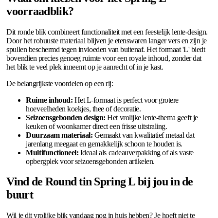
voorraadblik?
Dit ronde blik combineert functionaliteit met een feestelijk lente-design.
Door het robuuste materiaal blijven je etenswaren langer vers en zijn je
spullen beschermd tegen invloeden van buitenaf. Het formaat 'L' biedt
bovendien precies genoeg ruimte voor een royale inhoud, zonder dat
het blik te veel plek inneemt op je aanrecht of in je kast.
De belangrijkste voordelen op een rij:
Ruime inhoud:
Het L-formaat is perfect voor grotere
hoeveelheden koekjes, thee of decoratie.
Seizoensgebonden design:
Het vrolijke lente-thema geeft je
keuken of woonkamer direct een frisse uitstraling.
Duurzaam materiaal:
Gemaakt van kwalitatief metaal dat
jarenlang meegaat en gemakkelijk schoon te houden is.
Multifunctioneel:
Ideaal als cadeauverpakking of als vaste
opbergplek voor seizoensgebonden artikelen.
Vind de Round tin Spring L bij jou in de
buurt
Wil je dit vrolijke blik vandaag nog in huis hebben? Je hoeft niet te