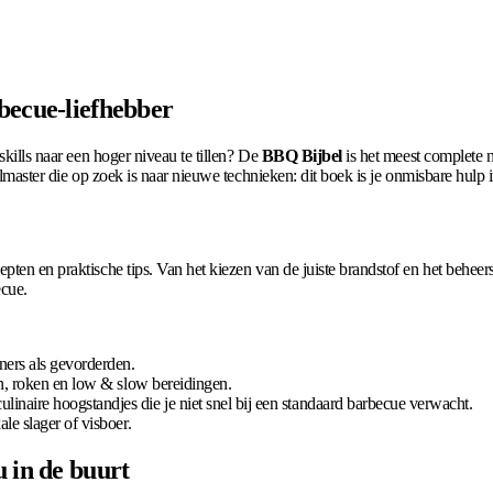
becue-liefhebber
skills naar een hoger niveau te tillen? De
BBQ Bijbel
is het meest complete 
illmaster die op zoek is naar nieuwe technieken: dit boek is je onmisbare hulp 
ten en praktische tips. Van het kiezen van de juiste brandstof en het beheers
ecue.
ners als gevorderden.
len, roken en low & slow bereidingen.
linaire hoogstandjes die je niet snel bij een standaard barbecue verwacht.
ale slager of visboer.
u in de buurt