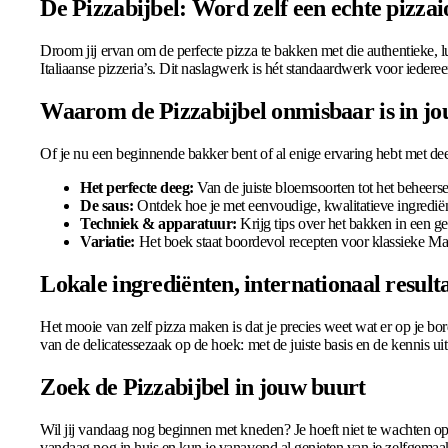
De Pizzabijbel: Word zelf een echte pizzai
Droom jij ervan om de perfecte pizza te bakken met die authentieke, 
Italiaanse pizzeria’s. Dit naslagwerk is hét standaardwerk voor iederee
Waarom de Pizzabijbel onmisbaar is in j
Of je nu een beginnende bakker bent of al enige ervaring hebt met deeg,
Het perfecte deeg:
Van de juiste bloemsoorten tot het beheerse
De saus:
Ontdek hoe je met eenvoudige, kwalitatieve ingrediën
Techniek & apparatuur:
Krijg tips over het bakken in een g
Variatie:
Het boek staat boordevol recepten voor klassieke Mar
Lokale ingrediënten, internationaal result
Het mooie van zelf pizza maken is dat je precies weet wat er op je bord
van de delicatessezaak op de hoek: met de juiste basis en de kennis uit
Zoek de Pizzabijbel in jouw buurt
Wil jij vandaag nog beginnen met kneden? Je hoeft niet te wachten op 
vandaag nog in huis en kun je vanavond al genieten van je zelfgemaak