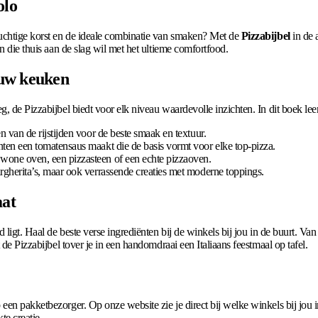
olo
luchtige korst en de ideale combinatie van smaken? Met de
Pizzabijbel
in de 
n die thuis aan de slag wil met het ultieme comfortfood.
ouw keuken
 de Pizzabijbel biedt voor elk niveau waardevolle inzichten. In dit boek leer 
n van de rijstijden voor de beste smaak en textuur.
ten een tomatensaus maakt die de basis vormt voor elke top-pizza.
ewone oven, een pizzasteen of een echte pizzaoven.
gherita’s, maar ook verrassende creaties met moderne toppings.
aat
 ligt. Haal de beste verse ingrediënten bij de winkels bij jou in de buurt. Van
 de Pizzabijbel tover je in een handomdraai een Italiaans feestmaal op tafel.
een pakketbezorger. Op onze website zie je direct bij welke winkels bij jou 
te creatie.