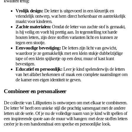
kwaliteit terug:
Vrolijk design:
De letter is uitgevoerd in een kleurrijk en
vriendelijk ontwerp, wat hem direct herkenbaar en aantrekkelijk
maakt voor kinderen.
Zachte materialen:
Omdat de letter van zachte stof is gemaakt,
is hij veilig en voelt hij prettig aan. In tegenstelling tot harde
houten letters, zijn deze stoffen varianten licht en kunnen ze
tegen een stootje.
Eenvoudige bevestiging:
De letters zijn licht van gewicht,
waardoor je ze gemakkelijk met een klein stukje dubbelzijdige
tape of een klein spijkertje op een deur, muur of kast kunt
bevestigen.
Educatief en persoonlijk:
Leer je kind spelenderwijs de letters
van het alfabet herkennen of maak een complete naamslinger om
de kamer een eigen identiteit te geven.
Combineer en personaliseer
De collectie van Lilliputiens is ontworpen om met elkaar te combineren.
De letter W heeft een unieke stijl die prachtig samengaat met de andere
letters uit de serie. Of je nu de volledige naam van je kind wilt spellen of
een inspirerende quote aan de muur wilt hangen: met deze stoffen letters
creëer je in een handomdraai een speelse en persoonlijke look.