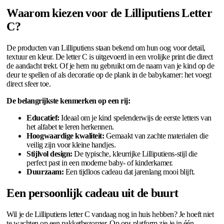
Waarom kiezen voor de Lilliputiens Letter
C?
De producten van Lilliputiens staan bekend om hun oog voor detail,
textuur en kleur. De letter C is uitgevoerd in een vrolijke print die direct
de aandacht trekt. Of je hem nu gebruikt om de naam van je kind op de
deur te spellen of als decoratie op de plank in de babykamer: het voegt
direct sfeer toe.
De belangrijkste kenmerken op een rij:
Educatief:
Ideaal om je kind spelenderwijs de eerste letters van
het alfabet te leren herkennen.
Hoogwaardige kwaliteit:
Gemaakt van zachte materialen die
veilig zijn voor kleine handjes.
Stijlvol design:
De typische, kleurrijke Lilliputiens-stijl die
perfect past in een moderne baby- of kinderkamer.
Duurzaam:
Een tijdloos cadeau dat jarenlang mooi blijft.
Een persoonlijk cadeau uit de buurt
Wil je de Lilliputiens letter C vandaag nog in huis hebben? Je hoeft niet
te wachten op een pakketbezorger. Op ons platform zie je in één