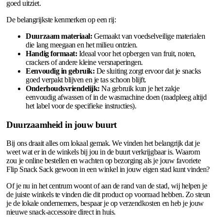
goed uitziet.
De belangrijkste kenmerken op een rij:
Duurzaam materiaal:
Gemaakt van voedselveilige materialen
die lang meegaan en het milieu ontzien.
Handig formaat:
Ideaal voor het opbergen van fruit, noten,
crackers of andere kleine versnaperingen.
Eenvoudig in gebruik:
De sluiting zorgt ervoor dat je snacks
goed verpakt blijven en je tas schoon blijft.
Onderhoudsvriendelijk:
Na gebruik kun je het zakje
eenvoudig afwassen of in de wasmachine doen (raadpleeg altijd
het label voor de specifieke instructies).
Duurzaamheid in jouw buurt
Bij ons draait alles om lokaal gemak. We vinden het belangrijk dat je
weet wat er in de winkels bij jou in de buurt verkrijgbaar is. Waarom
zou je online bestellen en wachten op bezorging als je jouw favoriete
Flip Snack Sack gewoon in een winkel in jouw eigen stad kunt vinden?
Of je nu in het centrum woont of aan de rand van de stad, wij helpen je
de juiste winkels te vinden die dit product op voorraad hebben. Zo steun
je de lokale ondernemers, bespaar je op verzendkosten en heb je jouw
nieuwe snack-accessoire direct in huis.