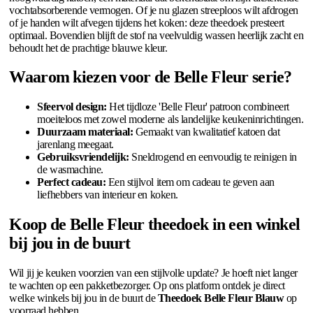
vochtabsorberende vermogen. Of je nu glazen streeploos wilt afdrogen
of je handen wilt afvegen tijdens het koken: deze theedoek presteert
optimaal. Bovendien blijft de stof na veelvuldig wassen heerlijk zacht en
behoudt het de prachtige blauwe kleur.
Waarom kiezen voor de Belle Fleur serie?
Sfeervol design:
Het tijdloze 'Belle Fleur' patroon combineert
moeiteloos met zowel moderne als landelijke keukeninrichtingen.
Duurzaam materiaal:
Gemaakt van kwalitatief katoen dat
jarenlang meegaat.
Gebruiksvriendelijk:
Sneldrogend en eenvoudig te reinigen in
de wasmachine.
Perfect cadeau:
Een stijlvol item om cadeau te geven aan
liefhebbers van interieur en koken.
Koop de Belle Fleur theedoek in een winkel
bij jou in de buurt
Wil jij je keuken voorzien van een stijlvolle update? Je hoeft niet langer
te wachten op een pakketbezorger. Op ons platform ontdek je direct
welke winkels bij jou in de buurt de
Theedoek Belle Fleur Blauw
op
voorraad hebben.