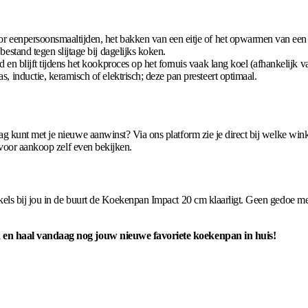
r eenpersoonsmaaltijden, het bakken van een eitje of het opwarmen van een k
estand tegen slijtage bij dagelijks koken.
 en blijft tijdens het kookproces op het fornuis vaak lang koel (afhankelijk 
s, inductie, keramisch of elektrisch; deze pan presteert optimaal.
g kunt met je nieuwe aanwinst? Via ons platform zie je direct bij welke w
 voor aankoop zelf even bekijken.
els bij jou in de buurt de Koekenpan Impact 20 cm klaarligt. Geen gedoe me
d en haal vandaag nog jouw nieuwe favoriete koekenpan in huis!