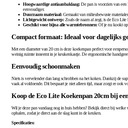
Hoogwaardige antiaanbaklaag:
De pan is voorzien van een P
eenvoudiger.
Duurzaam materiaal:
Gemaakt van milieubewuste materialen d
Lichtgewicht ontwerp:
Zoals de naam al zegt, is de Eco Lite 
Geschikt voor bijna alle warmtebronnen:
Of je nu kookt op 
Compact formaat: Ideaal voor dagelijks g
Met een diameter van 20 cm is deze koekenpan perfect voor eenpersoo
weinig ruimte inneemt in je keukenkastje. De ergonomische handgreep b
Eenvoudig schoonmaken
Niets is vervelender dan lang schrobben na het koken. Dankzij de s
vaak al voldoende. Dit bespaart je niet alleen tijd, maar zorgt er ook vo
Koop de Eco Lite Koekenpan 20cm bij een 
Wil je deze pan vandaag nog in huis hebben? Bekijk direct bij welke w
ophalen, zodat je direct aan de slag kunt in de keuken.
Specificaties: