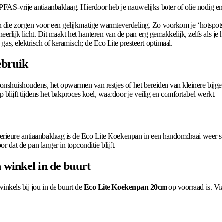
FAS-vrije antiaanbaklaag. Hierdoor heb je nauwelijks boter of olie nodig en
ie zorgen voor een gelijkmatige warmteverdeling. Zo voorkom je ‘hotspots’ e
heerlijk licht. Dit maakt het hanteren van de pan erg gemakkelijk, zelfs als 
gas, elektrisch of keramisch; de Eco Lite presteert optimaal.
ebruik
nshuishoudens, het opwarmen van restjes of het bereiden van kleinere bijg
lijft tijdens het bakproces koel, waardoor je veilig en comfortabel werkt.
uperieure antiaanbaklaag is de Eco Lite Koekenpan in een handomdraai weer
or dat de pan langer in topconditie blijft.
winkel in de buurt
inkels bij jou in de buurt de
Eco Lite Koekenpan 20cm
op voorraad is. Vi