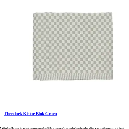
Theedoek Kleine Blok Groen
Winkelhier is niet aansprakelijk voor (gevolg)schade die voortkomt uit het