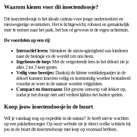
Waarom kiezen voor dit insectendoosje?
Dit insectendoosje is het ideale cadeau voor jonge onderzoekers en
nieuwsgierige avonturiers. Het is lichtgewicht, robuust en gemakkelijk
mee te nemen naar het park, het bos of gewoon in de eigen achtertuin.
De voordelen op een rij:
Interactief leren:
Stimuleer de nieuwsgierigheid van kinderen
naar de biologie en de wereld om ons heen.
Ingebouwde loep:
Met de vergrotende lens in het deksel zie je
alles 2 tot 3 keer groter.
Veilig voor beestjes:
Dankzij de kleine ventilatiegaatjes in de
deksel kunnen insecten veilig en kortstondig worden bestudeerd
voordat ze weer in de natuur worden vrijgelaten.
Compact en duurzaam:
Het groene ontwerp valt lekker op,
zodat je het doosje niet snel verliest tijdens het buiten spelen.
Koop jouw insectendoosje in de buurt
Wil je vandaag nog op expeditie in de natuur? Je hoeft niet te wachten
op een pakketbezorger. Op onze website zie je direct welke winkels bij
jou in de buurt dit insectendoosje met loep op voorraad hebben.