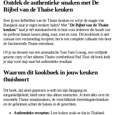
Ontdek de authentieke smaken met De
Bijbel van de Thaise keuken
Ben jij een liefhebber van de Thaise keuken en wil je de magie van
Bangkok naar je eigen keuken halen? Met
"De Bijbel van de Thaise
keuken"
haal je hét standaardwerk in huis voor iedereen die houdt van
de perfecte balans tussen pittig, zuur, zoet en zout. Dit kookboek is niet
zomaar een verzameling recepten; het is een complete culinaire reis door
de fascinerende Thaise eetcultuur.
Of je nu droomt van een aromatische Tom Yam Goong, een verfijnde
groene curry of het ultieme Thaise comfortfood Pad Thai: dit boek leidt
je stap voor stap naar het authentieke resultaat.
Waarom dit kookboek in jouw keuken
thuishoort
Dit boek, dat alom geprezen wordt om zijn diepgang en
toegankelijkheid, biedt meer dan alleen instructies. Je leert alles over de
essentiële Thaise smaakmakers, de verschillende bereidingstechnieken
en de geheimen achter de balans in de gerechten.
Authentieke recepten:
Leer koken zoals ze dat in Thailand