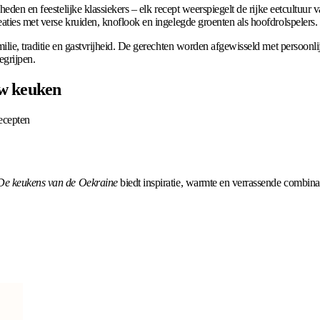
heden en feestelijke klassiekers – elk recept weerspiegelt de rijke eetcultuur
aties met verse kruiden, knoflook en ingelegde groenten als hoofdrolspelers.
ilie, traditie en gastvrijheid. De gerechten worden afgewisseld met persoonl
egrijpen.
uw keuken
ecepten
De keukens van de Oekraine
biedt inspiratie, warmte en verrassende combinat