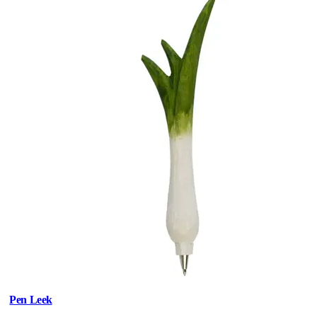
Pen Leek