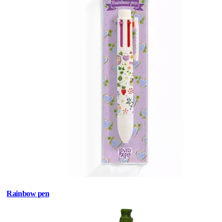
Rainbow pen