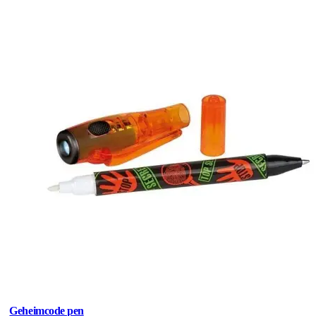
Geheimcode pen