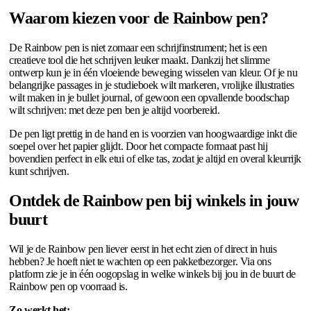
Waarom kiezen voor de Rainbow pen?
De Rainbow pen is niet zomaar een schrijfinstrument; het is een
creatieve tool die het schrijven leuker maakt. Dankzij het slimme
ontwerp kun je in één vloeiende beweging wisselen van kleur. Of je nu
belangrijke passages in je studieboek wilt markeren, vrolijke illustraties
wilt maken in je bullet journal, of gewoon een opvallende boodschap
wilt schrijven: met deze pen ben je altijd voorbereid.
De pen ligt prettig in de hand en is voorzien van hoogwaardige inkt die
soepel over het papier glijdt. Door het compacte formaat past hij
bovendien perfect in elk etui of elke tas, zodat je altijd en overal kleurrijk
kunt schrijven.
Ontdek de Rainbow pen bij winkels in jouw
buurt
Wil je de Rainbow pen liever eerst in het echt zien of direct in huis
hebben? Je hoeft niet te wachten op een pakketbezorger. Via ons
platform zie je in één oogopslag in welke winkels bij jou in de buurt de
Rainbow pen op voorraad is.
Zo werkt het: