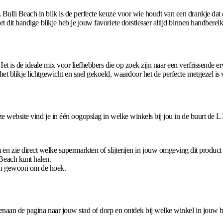
ulli Beach in blik is de perfecte keuze voor wie houdt van een drankje dat di
t dit handige blikje heb je jouw favoriete dorstlesser altijd binnen handbereik
Het is de ideale mix voor liefhebbers die op zoek zijn naar een verfrissende
et blikje lichtgewicht en snel gekoeld, waardoor het de perfecte metgezel is 
nze website vind je in één oogopslag in welke winkels bij jou in de buurt de 
n zie direct welke supermarkten of slijterijen in jouw omgeving dit product
Beach kunt halen.
en gewoon om de hoek.
venaan de pagina naar jouw stad of dorp en ontdek bij welke winkel in jouw b