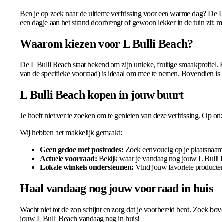
Ben je op zoek naar de ultieme verfrissing voor een warme dag? De L B
een dagje aan het strand doorbrengt of gewoon lekker in de tuin zit: me
Waarom kiezen voor L Bulli Beach?
De L Bulli Beach staat bekend om zijn unieke, fruitige smaakprofiel. 
van de specifieke voorraad) is ideaal om mee te nemen. Bovendien is h
L Bulli Beach kopen in jouw buurt
Je hoeft niet ver te zoeken om te genieten van deze verfrissing. Op o
Wij hebben het makkelijk gemaakt:
Geen gedoe met postcodes:
Zoek eenvoudig op je plaatsnaam e
Actuele voorraad:
Bekijk waar je vandaag nog jouw L Bulli 
Lokale winkels ondersteunen:
Vind jouw favoriete product
Haal vandaag nog jouw voorraad in huis
Wacht niet tot de zon schijnt en zorg dat je voorbereid bent. Zoek bo
jouw L Bulli Beach vandaag nog in huis!