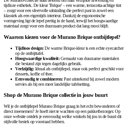
De Murano-collectie staat bekend om haar verfijnde afwerking en
tijdloze esthetiek. De kleur 'Brique' – een warme, terracotta-achtige tint
– zorgt voor een sfeervolle uitstraling die perfect past in zowel een
klassiek als een eigentijds interieur. Dankzij de ergonomische
vormgeving ligt de lepel prettig in de hand, terwijl het hoogwaardige
materiaal zorgt voor een duurzaam product dat lang mooi blijft.
Waarom kiezen voor de Murano Brique ontbijtlepel?
Tijdloos design:
De warme Brique-kleur is een echte eyecatcher
op de ontbijttafel.
Hoogwaardige kwaliteit:
Gemaakt van duurzame materialen
die bestand zijn tegen dagelijks gebruik.
Veelzijdig:
Ideaal als ontbijtlepel, maar ook perfect geschikt voor
desserts, koffie of thee.
Eenvoudig te combineren:
Past uitstekend bij zowel modern
servies als bij een meer landelijke tafelsetting.
Shop de Murano Brique collectie in jouw buurt
Wil je de ontbijtlepel Murano Brique graag in het echt bewonderen of
direct meenemen? Je hoeft niet te wachten op een pakketbezorger. Op
onze website ontdek je eenvoudig welke winkels bij jou in de buurt dit
stijlvolle bestek op voorraad hebben.