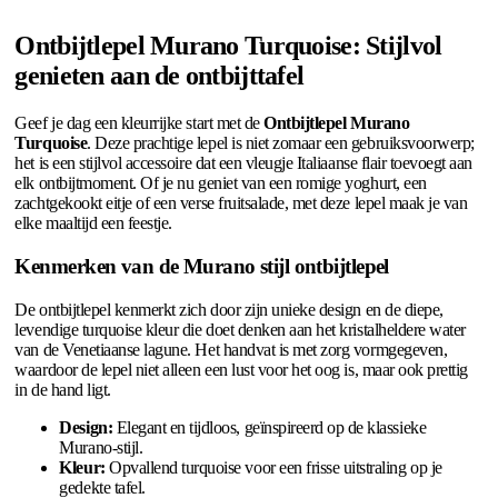
Ontbijtlepel Murano Turquoise: Stijlvol
genieten aan de ontbijttafel
Geef je dag een kleurrijke start met de
Ontbijtlepel Murano
Turquoise
. Deze prachtige lepel is niet zomaar een gebruiksvoorwerp;
het is een stijlvol accessoire dat een vleugje Italiaanse flair toevoegt aan
elk ontbijtmoment. Of je nu geniet van een romige yoghurt, een
zachtgekookt eitje of een verse fruitsalade, met deze lepel maak je van
elke maaltijd een feestje.
Kenmerken van de Murano stijl ontbijtlepel
De ontbijtlepel kenmerkt zich door zijn unieke design en de diepe,
levendige turquoise kleur die doet denken aan het kristalheldere water
van de Venetiaanse lagune. Het handvat is met zorg vormgegeven,
waardoor de lepel niet alleen een lust voor het oog is, maar ook prettig
in de hand ligt.
Design:
Elegant en tijdloos, geïnspireerd op de klassieke
Murano-stijl.
Kleur:
Opvallend turquoise voor een frisse uitstraling op je
gedekte tafel.