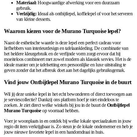
Materiaal:
Hoogwaardige afwerking voor een duurzaam
gebruik.
Veelzijdig:
Ideaal als ontbijtlepel, koffielepel of voor het serveren
van kleine desserts.
Waarom kiezen voor de Murano Turquoise lepel?
Naast de esthetische waarde is deze lepel een perfect cadeau voor
liefhebbers van interieurdesign en tafelaankleding. De combinatie van
het heldere kleurgebruik en de verfijnde vorm zorgt ervoor dat hij
moeiteloos combineert met zowel modern als klassiek servies. Het is de
ideale manier om je tafelsetting een persoonlijke en luxe uitstraling te
geven zonder dat het afbreuk doet aan het dagelijks gebruiksgemak.
Vind jouw Ontbijtlepel Murano Turquoise in de buurt
Wil jij deze unieke lepel in het echt bewonderen of direct toevoegen aan
je serviescollectie? Dankzij ons platform hoef je niet eindeloos te
zoeken. Je ziet direct welke winkels bij jou in de buurt de
Ontbijtlepel
Murano Turquoise
op voorraad hebben.
Voer je woonplaats in en ontdek bij welke lokale speciaalzaken in jouw
regio dit item verkrijgbaar is. Zo steun je de lokale ondernemer en heb je
jouw nieuwe favoriete lepel in een handomdraai in huis.