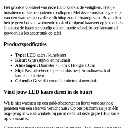
Het grootste voordeel van deze LED kaars is de veiligheid. Heb je
huisdieren of kleine kinderen rondlopen? Met deze kunstkaars geniet je
van een warme, sfeervolle verlichting zonder brandgevaar. Bovendien
heb je geen last van walmende rook of druipend kaarsvet op je meubels.
Je plaatst de kaars eenvoudig op een mooie schaal, in een lantaarn of
gewoon als los accentstuk op tafel.
Productspecificaties
Type:
LED kaars / kunstkaars
Kleur:
Grijs (stijlvol en neutraal)
Afmetingen:
Diameter 7,5 cm x Hoogte 10 cm
Stijl:
Past uitstekend bij een industrieel, Scandinavisch of
landelijk interieur
Gebruik:
Geschikt voor alle ruimtes binnenshuis
Vind jouw LED kaars direct in de buurt
Wil je niet wachten op een pakketbezorger en liever vandaag nog
genieten van een sfeervol verlicht huis? Op ons platform zie je in één
oogopslag in welke winkels bij jou in de buurt deze grijze LED kaars
op voorraad is.