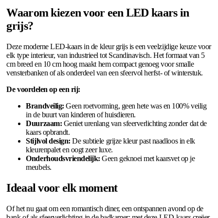
Waarom kiezen voor een LED kaars in
grijs?
Deze moderne LED-kaars in de kleur grijs is een veelzijdige keuze voor
elk type interieur, van industrieel tot Scandinavisch. Het formaat van 5
cm breed en 10 cm hoog maakt hem compact genoeg voor smalle
vensterbanken of als onderdeel van een sfeervol herfst- of winterstuk.
De voordelen op een rij:
Brandveilig:
Geen roetvorming, geen hete was en 100% veilig
in de buurt van kinderen of huisdieren.
Duurzaam:
Geniet urenlang van sfeerverlichting zonder dat de
kaars opbrandt.
Stijlvol design:
De subtiele grijze kleur past naadloos in elk
kleurenpalet en oogt zeer luxe.
Onderhoudsvriendelijk:
Geen geknoei met kaarsvet op je
meubels.
Ideaal voor elk moment
Of het nu gaat om een romantisch diner, een ontspannen avond op de
bank of als sfeerverlichting in de badkamer; met deze LED-kaars creëer