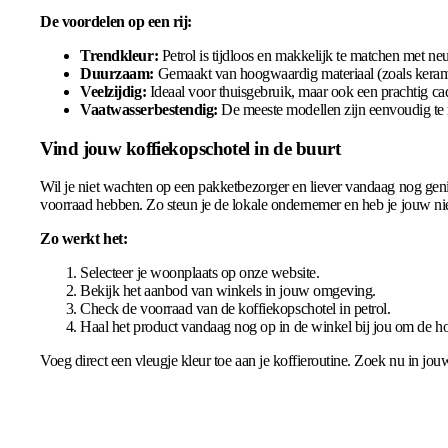
De voordelen op een rij:
Trendkleur:
Petrol is tijdloos en makkelijk te matchen met neutr
Duurzaam:
Gemaakt van hoogwaardig materiaal (zoals keramie
Veelzijdig:
Ideaal voor thuisgebruik, maar ook een prachtig cad
Vaatwasserbestendig:
De meeste modellen zijn eenvoudig te r
Vind jouw koffiekopschotel in de buurt
Wil je niet wachten op een pakketbezorger en liever vandaag nog geniet
voorraad hebben. Zo steun je de lokale ondernemer en heb je jouw nie
Zo werkt het:
Selecteer je woonplaats op onze website.
Bekijk het aanbod van winkels in jouw omgeving.
Check de voorraad van de koffiekopschotel in petrol.
Haal het product vandaag nog op in de winkel bij jou om de h
Voeg direct een vleugje kleur toe aan je koffieroutine. Zoek nu in jou