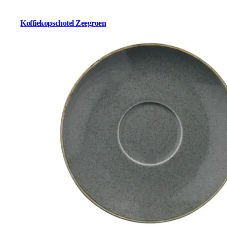
Koffiekopschotel Zeegroen