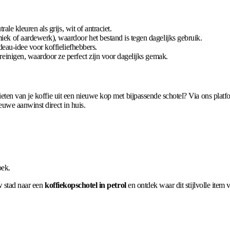
ale kleuren als grijs, wit of antraciet.
k of aardewerk), waardoor het bestand is tegen dagelijks gebruik.
eau-idee voor koffieliefhebbers.
einigen, waardoor ze perfect zijn voor dagelijks gemak.
en van je koffie uit een nieuwe kop met bijpassende schotel? Via ons platform
uwe aanwinst direct in huis.
oek.
w stad naar een
koffiekopschotel in petrol
en ontdek waar dit stijlvolle item