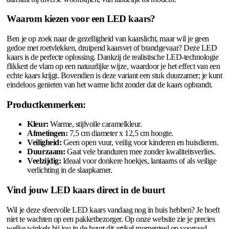
Waarom kiezen voor een LED kaars?
Ben je op zoek naar de gezelligheid van kaarslicht, maar wil je geen
gedoe met roetvlekken, druipend kaarsvet of brandgevaar? Deze LED
kaars is de perfecte oplossing. Dankzij de realistische LED-technologie
flikkert de vlam op een natuurlijke wijze, waardoor je het effect van een
echte kaars krijgt. Bovendien is deze variant een stuk duurzamer; je kunt
eindeloos genieten van het warme licht zonder dat de kaars opbrandt.
Productkenmerken:
Kleur:
Warme, stijlvolle caramelkleur.
Afmetingen:
7,5 cm diameter x 12,5 cm hoogte.
Veiligheid:
Geen open vuur, veilig voor kinderen en huisdieren.
Duurzaam:
Gaat vele branduren mee zonder kwaliteitsverlies.
Veelzijdig:
Ideaal voor donkere hoekjes, lantaarns of als veilige
verlichting in de slaapkamer.
Vind jouw LED kaars direct in de buurt
Wil je deze sfeervolle LED kaars vandaag nog in huis hebben? Je hoeft
niet te wachten op een pakketbezorger. Op onze website zie je precies
welke winkels bij jou in de buurt dit artikel momenteel op voorraad