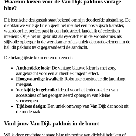
Waarom kiezen voor de Van Dijk pakhuis vintage
blue?
Dit iconische designstuk staat bekend om zijn doorleefde uitstraling. De
diepblauwe vintage finish geeft het meubel een nostalgisch karakter,
waardoor het perfect past in een industrieel, landelijk of eclectisch
interieur. Of je het nu gebruikt als eyecatcher in de woonkamer, als
stijlvolle opberger in de werkkamer of als uniek decoratie-element in de
hal: dit pakhuis trekt gegarandeerd de aandacht.
De belangrijkste kenmerken op een rij:
Authentieke look:
De vintage blauwe kleur is met zorg
aangebracht voor een authentiek "aged" effect.
Hoogwaardige kwaliteit:
Robuuste constructie die jarenlang
meegaat.
Veelzijdig in gebruik:
Ideaal voor het tentoonstellen van
accessoires of het georganiseerd opbergen van kleine
voorwerpen.
Tijdloos design:
Een uniek ontwerp van Van Dijk dat nooit uit
de mode raakt.
Vind jouw Van Dijk pakhuis in de buurt
Wil je deze prachtige vintage blue uitvoering van dichtbij bekijken of