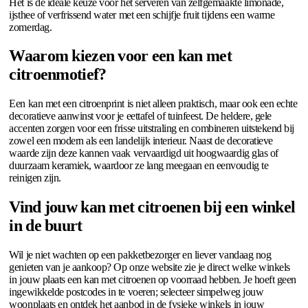
Het is de ideale keuze voor het serveren van zelfgemaakte limonade,
ijsthee of verfrissend water met een schijfje fruit tijdens een warme
zomerdag.
Waarom kiezen voor een kan met
citroenmotief?
Een kan met een citroenprint is niet alleen praktisch, maar ook een echte
decoratieve aanwinst voor je eettafel of tuinfeest. De heldere, gele
accenten zorgen voor een frisse uitstraling en combineren uitstekend bij
zowel een modern als een landelijk interieur. Naast de decoratieve
waarde zijn deze kannen vaak vervaardigd uit hoogwaardig glas of
duurzaam keramiek, waardoor ze lang meegaan en eenvoudig te
reinigen zijn.
Vind jouw kan met citroenen bij een winkel
in de buurt
Wil je niet wachten op een pakketbezorger en liever vandaag nog
genieten van je aankoop? Op onze website zie je direct welke winkels
in jouw plaats een kan met citroenen op voorraad hebben. Je hoeft geen
ingewikkelde postcodes in te voeren; selecteer simpelweg jouw
woonplaats en ontdek het aanbod in de fysieke winkels in jouw