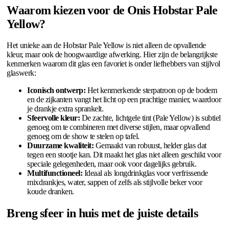
Waarom kiezen voor de Onis Hobstar Pale
Yellow?
Het unieke aan de Hobstar Pale Yellow is niet alleen de opvallende
kleur, maar ook de hoogwaardige afwerking. Hier zijn de belangrijkste
kenmerken waarom dit glas een favoriet is onder liefhebbers van stijlvol
glaswerk:
Iconisch ontwerp:
Het kenmerkende sterpatroon op de bodem
en de zijkanten vangt het licht op een prachtige manier, waardoor
je drankje extra sprankelt.
Sfeervolle kleur:
De zachte, lichtgele tint (Pale Yellow) is subtiel
genoeg om te combineren met diverse stijlen, maar opvallend
genoeg om de show te stelen op tafel.
Duurzame kwaliteit:
Gemaakt van robuust, helder glas dat
tegen een stootje kan. Dit maakt het glas niet alleen geschikt voor
speciale gelegenheden, maar ook voor dagelijks gebruik.
Multifunctioneel:
Ideaal als longdrinkglas voor verfrissende
mixdrankjes, water, sappen of zelfs als stijlvolle beker voor
koude dranken.
Breng sfeer in huis met de juiste details