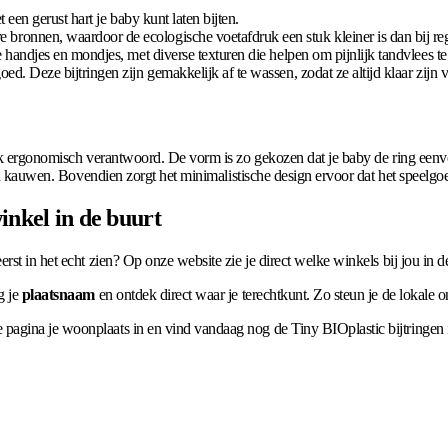
 een gerust hart je baby kunt laten bijten.
ronnen, waardoor de ecologische voetafdruk een stuk kleiner is dan bij regu
 handjes en mondjes, met diverse texturen die helpen om pijnlijk tandvlees 
d. Deze bijtringen zijn gemakkelijk af te wassen, zodat ze altijd klaar zijn 
 ook ergonomisch verantwoord. De vorm is zo gekozen dat je baby de ring een
en kauwen. Bovendien zorgt het minimalistische design ervoor dat het speelgoed n
inkel in de buurt
rst in het echt zien? Op onze website zie je direct welke winkels bij jou in 
g je
plaatsnaam
en ontdek direct waar je terechtkunt. Zo steun je de lokale o
pagina je woonplaats in en vind vandaag nog de Tiny BIOplastic bijtringen i