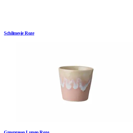
Schilmesje Roze
Grespresso Lungo Roze