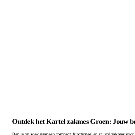
Ontdek het Kartel zakmes Groen: Jouw be
Ben je op zoek naar een compact, functioneel en stijlvol zakmes voor