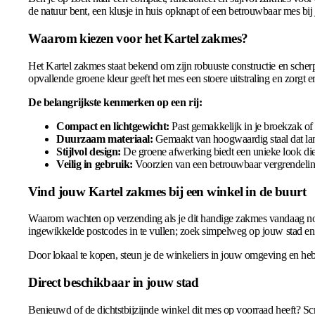
de natuur bent, een klusje in huis opknapt of een betrouwbaar mes bij j
Waarom kiezen voor het Kartel zakmes?
Het Kartel zakmes staat bekend om zijn robuuste constructie en scher
opvallende groene kleur geeft het mes een stoere uitstraling en zorgt er
De belangrijkste kenmerken op een rij:
Compact en lichtgewicht:
Past gemakkelijk in je broekzak of 
Duurzaam materiaal:
Gemaakt van hoogwaardig staal dat lang 
Stijlvol design:
De groene afwerking biedt een unieke look die 
Veilig in gebruik:
Voorzien van een betrouwbaar vergrendelin
Vind jouw Kartel zakmes bij een winkel in de buurt
Waarom wachten op verzending als je dit handige zakmes vandaag nog 
ingewikkelde postcodes in te vullen; zoek simpelweg op jouw stad en 
Door lokaal te kopen, steun je de winkeliers in jouw omgeving en heb 
Direct beschikbaar in jouw stad
Benieuwd of de dichtstbijzijnde winkel dit mes op voorraad heeft? Scr