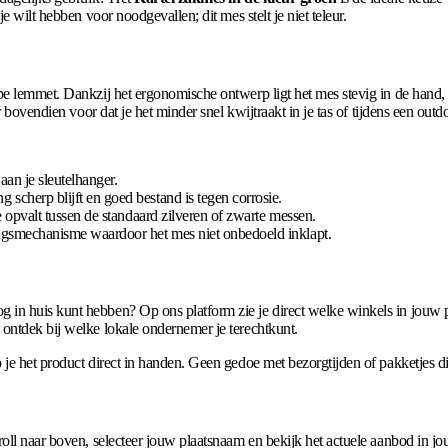
e wilt hebben voor noodgevallen; dit mes stelt je niet teleur.
pe lemmet. Dankzij het ergonomische ontwerp ligt het mes stevig in de hand, 
 bovendien voor dat je het minder snel kwijtraakt in je tas of tijdens een outdoo
aan je sleutelhanger.
scherp blijft en goed bestand is tegen corrosie.
opvalt tussen de standaard zilveren of zwarte messen.
gsmechanisme waardoor het mes niet onbedoeld inklapt.
in huis kunt hebben? Op ons platform zie je direct welke winkels in jouw 
ontdek bij welke lokale ondernemer je terechtkunt.
je het product direct in handen. Geen gedoe met bezorgtijden of pakketjes di
oll naar boven, selecteer jouw plaatsnaam en bekijk het actuele aanbod in j