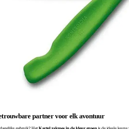
trouwbare partner voor elk avontuur
 dagelijks gebruik? Het
Kartel zakmes in de kleur groen
is de ideale keuze 