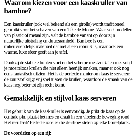
Waarom kiezen voor een kaaskruller van
bamboe?
Een kaaskruller (ook wel bekend als een girolle) wordt traditioneel
gebruikt voor het schaven van een Tête de Moine. Waar veel modellen
van plastic of metaal zijn, valt de bamboe variant op door zijn
natuurlijke uitstraling en duurzaamheid. Bamboe is een
milieuvriendelijk materiaal dat niet alleen robuust is, maar ook een
warme, luxe sfeer geeft aan je tafel.
Dankzij de stabiele houten voet en het scherpe roestvrijstalen mes snijd
je moeiteloos krullen die niet alleen heerlijk smaken, maar er ook nog
eens fantastisch uitzien. Het is de perfecte manier om kaas te serveren:
de zuurstof krijgt vrij spel tussen de krullen, waardoor de smaak van de
kaas nog beter tot zijn recht komt.
Gemakkelijk en stijlvol kaas serveren
Het gebruik van de kaaskruller is eenvoudig. Je prikt de kaas op de
centrale pin, plaatst het mes en draait in een vloeiende beweging rond.
Het resultaat? Perfecte roosjes die de show stelen op elke borrelplank.
De voordelen op een rij: