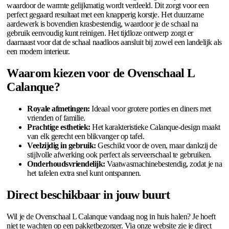
waardoor de warmte gelijkmatig wordt verdeeld. Dit zorgt voor een
perfect gegaard resultaat met een knapperig korstje. Het duurzame
aardewerk is bovendien krasbestendig, waardoor je de schaal na
gebruik eenvoudig kunt reinigen. Het tijdloze ontwerp zorgt er
daarnaast voor dat de schaal naadloos aansluit bij zowel een landelijk als
een modern interieur.
Waarom kiezen voor de Ovenschaal L
Calanque?
Royale afmetingen:
Ideaal voor grotere porties en diners met
vrienden of familie.
Prachtige esthetiek:
Het karakteristieke Calanque-design maakt
van elk gerecht een blikvanger op tafel.
Veelzijdig in gebruik:
Geschikt voor de oven, maar dankzij de
stijlvolle afwerking ook perfect als serveerschaal te gebruiken.
Onderhoudsvriendelijk:
Vaatwasmachinebestendig, zodat je na
het tafelen extra snel kunt ontspannen.
Direct beschikbaar in jouw buurt
Wil je de Ovenschaal L Calanque vandaag nog in huis halen? Je hoeft
niet te wachten op een pakketbezorger. Via onze website zie je direct