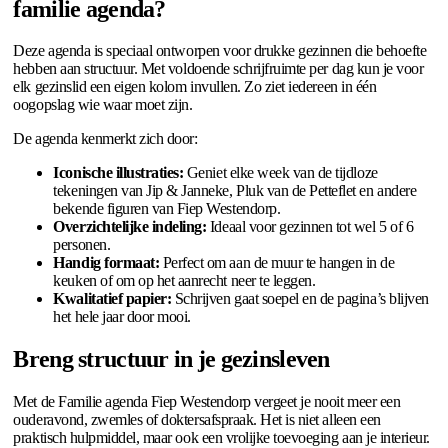
familie agenda?
Deze agenda is speciaal ontworpen voor drukke gezinnen die behoefte
hebben aan structuur. Met voldoende schrijfruimte per dag kun je voor
elk gezinslid een eigen kolom invullen. Zo ziet iedereen in één
oogopslag wie waar moet zijn.
De agenda kenmerkt zich door:
Iconische illustraties:
Geniet elke week van de tijdloze
tekeningen van Jip & Janneke, Pluk van de Petteflet en andere
bekende figuren van Fiep Westendorp.
Overzichtelijke indeling:
Ideaal voor gezinnen tot wel 5 of 6
personen.
Handig formaat:
Perfect om aan de muur te hangen in de
keuken of om op het aanrecht neer te leggen.
Kwalitatief papier:
Schrijven gaat soepel en de pagina’s blijven
het hele jaar door mooi.
Breng structuur in je gezinsleven
Met de Familie agenda Fiep Westendorp vergeet je nooit meer een
ouderavond, zwemles of doktersafspraak. Het is niet alleen een
praktisch hulpmiddel, maar ook een vrolijke toevoeging aan je interieur.