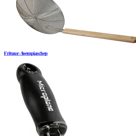
Frituur- /loempiaschep