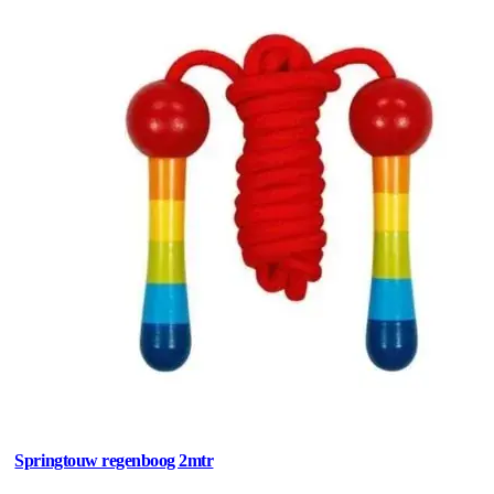
Springtouw regenboog 2mtr