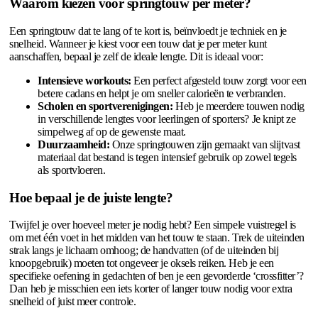
Waarom kiezen voor springtouw per meter?
Een springtouw dat te lang of te kort is, beïnvloedt je techniek en je
snelheid. Wanneer je kiest voor een touw dat je per meter kunt
aanschaffen, bepaal je zelf de ideale lengte. Dit is ideaal voor:
Intensieve workouts:
Een perfect afgesteld touw zorgt voor een
betere cadans en helpt je om sneller calorieën te verbranden.
Scholen en sportverenigingen:
Heb je meerdere touwen nodig
in verschillende lengtes voor leerlingen of sporters? Je knipt ze
simpelweg af op de gewenste maat.
Duurzaamheid:
Onze springtouwen zijn gemaakt van slijtvast
materiaal dat bestand is tegen intensief gebruik op zowel tegels
als sportvloeren.
Hoe bepaal je de juiste lengte?
Twijfel je over hoeveel meter je nodig hebt? Een simpele vuistregel is
om met één voet in het midden van het touw te staan. Trek de uiteinden
strak langs je lichaam omhoog; de handvatten (of de uiteinden bij
knoopgebruik) moeten tot ongeveer je oksels reiken. Heb je een
specifieke oefening in gedachten of ben je een gevorderde ‘crossfitter’?
Dan heb je misschien een iets korter of langer touw nodig voor extra
snelheid of juist meer controle.