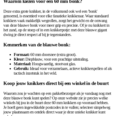
Waarom kiezen voor een 60 mm bonk?
Deze extra grote knikker, in de volksmond ook wel een 'bonk'
genoemd, is essentieel voor elke fanatieke knikkeraar. Waar standaard
knikkers vaak makkelijk wegrollen, zorgt het gewicht en de omvang
van deze blauwe bonk voor meer grip en precisie. Of je nu knikkert in
het zand, op de stoep of in een knikkerpotje: met deze blauwe gigant
dwing je direct respect af bij je tegenstanders.
Kenmerken van de blauwe bonk:
Formaat:
60 mm doorsnee (extra groot).
Kleur:
Diepblauw, voor een prachtige uitstraling.
Materiaal:
Hoogwaardig, stootvast glas.
Gebruik:
Ideaal voor verzamelaars, actieve knikkerspellen of als
tactisch inzetstuk in het veld.
Koop jouw knikkers direct bij een winkel in de buurt
Waarom zou je wachten op een pakketbezorger als je vandaag nog met
deze blauwe bonk kunt spelen? Op onze website zie je precies welke
winkels bij jou in de buurt deze 60 mm knikkers op voorraad hebben.
Je hoeft geen ingewikkelde postcodes in te vullen; selecteer simpelweg
jouw plaatsnaam en ontdek direct waar je deze unieke knikker kunt