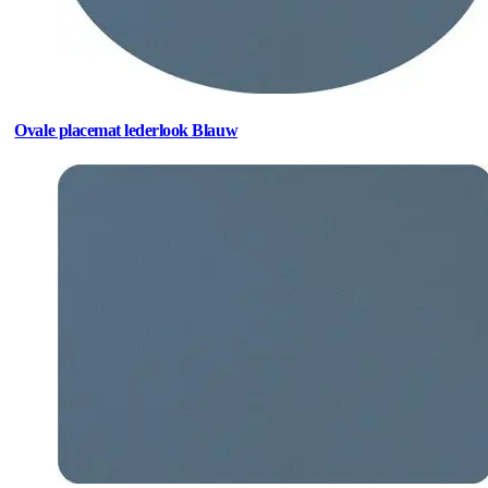
Ovale placemat lederlook Blauw