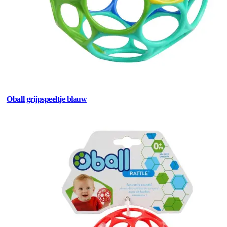
Oball grijpspeeltje blauw