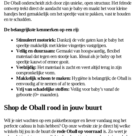
De Oball onderscheidt zich door zijn unieke, open structuur. Het felrode
ontwerp trekt direct de aandacht van je baby en maakt het voor kleine
handjes heel gemakkelijk om het speeltje vast te pakken, vast te houden
en te schudden.
De belangrijkste kenmerken op een rij:
Stimuleert motoriek:
Dankzij de vele gaten kan je baby het
speeltje makkelijk met kleine vingertjes vastgrijpen.
Veilig en duurzaam:
Gemaakt van hoogwaardig, flexibel
materiaal dat tegen een stootje kan. Ideaal als je baby op het
speeltje kauwt of ermee gooit.
Veelzijdig:
Het materiaal is zacht en veert altijd terug in zijn
oorspronkelijke vorm.
Makkelijk schoon te maken:
Hygiëne is belangrijk; de Oball is
eenvoudig af te nemen of af te spoelen.
Vrij van schadelijke stoffen:
Veilig voor baby’s vanaf de
geboorte (0+ maanden).
Shop de Oball rood in jouw buurt
Wil je niet wachten op een pakketbezorger en liever vandaag nog het
perfecte cadeau in huis hebben? Op onze website zie je direct bij welke
winkels bij jou in de buurt de
rode Oball op voorraad
is. Zo weet je