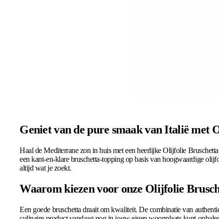
Geniet van de pure smaak van Italië met O
Haal de Mediterrane zon in huis met een heerlijke Olijfolie Bruschetta
een kant-en-klare bruschetta-topping op basis van hoogwaardige olijfoli
altijd wat je zoekt.
Waarom kiezen voor onze Olijfolie Brusch
Een goede bruschetta draait om kwaliteit. De combinatie van authentie
culinaire product vandaag nog in jouw eigen woonplaats kunt ophale