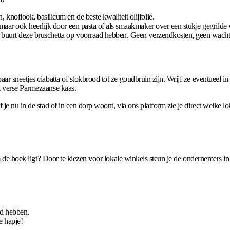
 knoflook, basilicum en de beste kwaliteit olijfolie.
maar ook heerlijk door een pasta of als smaakmaker over een stukje gegrilde v
 buurt deze bruschetta op voorraad hebben. Geen verzendkosten, geen wachtt
r sneetjes ciabatta of stokbrood tot ze goudbruin zijn. Wrijf ze eventueel in 
t verse Parmezaanse kaas.
 je nu in de stad of in een dorp woont, via ons platform zie je direct welke
om de hoek ligt? Door te kiezen voor lokale winkels steun je de ondernemers in
ad hebben.
e hapje!