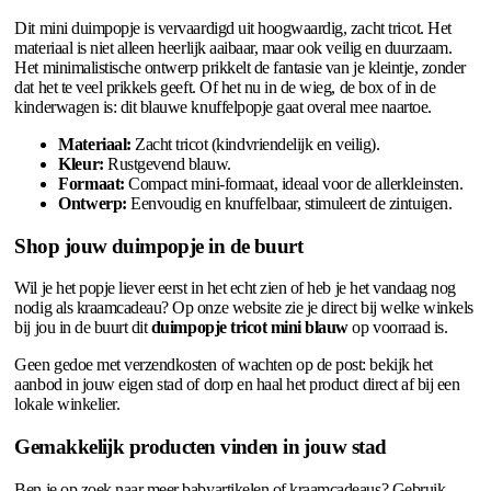
Dit mini duimpopje is vervaardigd uit hoogwaardig, zacht tricot. Het
materiaal is niet alleen heerlijk aaibaar, maar ook veilig en duurzaam.
Het minimalistische ontwerp prikkelt de fantasie van je kleintje, zonder
dat het te veel prikkels geeft. Of het nu in de wieg, de box of in de
kinderwagen is: dit blauwe knuffelpopje gaat overal mee naartoe.
Materiaal:
Zacht tricot (kindvriendelijk en veilig).
Kleur:
Rustgevend blauw.
Formaat:
Compact mini-formaat, ideaal voor de allerkleinsten.
Ontwerp:
Eenvoudig en knuffelbaar, stimuleert de zintuigen.
Shop jouw duimpopje in de buurt
Wil je het popje liever eerst in het echt zien of heb je het vandaag nog
nodig als kraamcadeau? Op onze website zie je direct bij welke winkels
bij jou in de buurt dit
duimpopje tricot mini blauw
op voorraad is.
Geen gedoe met verzendkosten of wachten op de post: bekijk het
aanbod in jouw eigen stad of dorp en haal het product direct af bij een
lokale winkelier.
Gemakkelijk producten vinden in jouw stad
Ben je op zoek naar meer babyartikelen of kraamcadeaus? Gebruik