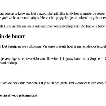
deaal om op te kauwen. Het verzacht het pijnlijke tandvlees wanneer de eerst
 goed zichtbaar voor baby’s. Het zachte piepgeluidje stimuleert het gehoor e
als BPA en ftalaten, en is gekleurd met voedselveilige verf. Zo laat je je bab
 in de buurt
t? Dat begrijpen we volkomen. Via onze website hoef je niet eindeloos te zoek
n je vervolgens een overzicht van alle winkels in jouw buurt waar Sophie d
stad of dorp.
om de hoek kunt vinden? Of je nu in een grote stad woont of in een dorp, wi
 Giraf voor je klaarstaat!