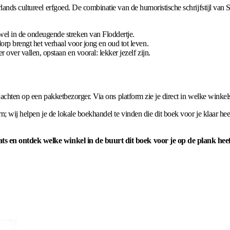
lands cultureel erfgoed. De combinatie van de humoristische schrijfstijl va
wel in de ondeugende streken van Floddertje.
p brengt het verhaal voor jong en oud tot leven.
 over vallen, opstaan en vooral: lekker jezelf zijn.
wachten op een pakketbezorger. Via ons platform zie je direct in welke winkels
n; wij helpen je de lokale boekhandel te vinden die dit boek voor je klaar hee
s en ontdek welke winkel in de buurt dit boek voor je op de plank heef