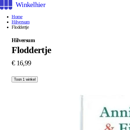
Winkelhier
Home
Hilversum
Floddertje
Hilversum
Floddertje
€ 16,99
Toon 1 winkel