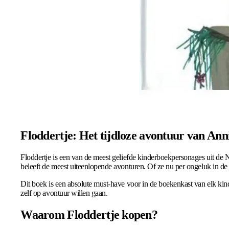
Floddertje: Het tijdloze avontuur van An
Floddertje is een van de meest geliefde kinderboekpersonages uit de 
beleeft de meest uiteenlopende avonturen. Of ze nu per ongeluk in de ver
Dit boek is een absolute must-have voor in de boekenkast van elk kind
zelf op avontuur willen gaan.
Waarom Floddertje kopen?