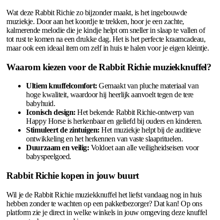
Wat deze Rabbit Richie zo bijzonder maakt, is het ingebouwde
muziekje. Door aan het koordje te trekken, hoor je een zachte,
kalmerende melodie die je kindje helpt om sneller in slaap te vallen of
tot rust te komen na een drukke dag. Het is het perfecte kraamcadeau,
maar ook een ideaal item om zelf in huis te halen voor je eigen kleintje.
Waarom kiezen voor de Rabbit Richie muziekknuffel?
Ultiem knuffelcomfort:
Gemaakt van pluche materiaal van
hoge kwaliteit, waardoor hij heerlijk aanvoelt tegen de tere
babyhuid.
Iconisch design:
Het bekende Rabbit Richie-ontwerp van
Happy Horse is herkenbaar en geliefd bij ouders en kinderen.
Stimuleert de zintuigen:
Het muziekje helpt bij de auditieve
ontwikkeling en het herkennen van vaste slaaprituelen.
Duurzaam en veilig:
Voldoet aan alle veiligheidseisen voor
babyspeelgoed.
Rabbit Richie kopen in jouw buurt
Wil je de Rabbit Richie muziekknuffel het liefst vandaag nog in huis
hebben zonder te wachten op een pakketbezorger? Dat kan! Op ons
platform zie je direct in welke winkels in jouw omgeving deze knuffel