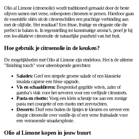
Olio al Limone (citroenolie) wordt traditioneel gemaakt door de beste
olijven samen met verse, onbespoten citroenen te persen. Hierdoor gaan
de essentiële oliën uit de citroenschillen een prachtige verbinding aan
met de olijfolie. Het resultaat? Een frisse, fruitige en elegante olie die
perfect in balans is. In tegenstelling tot kunstmatige aroma’s, proef je bij
een kwalitatieve citroenolie de natuurlijke puurheid van het fruit.
Hoe gebruik je citroenolie in de keuken?
De mogelijkheden met Olio al Limone zijn eindeloos. Het is de ultieme
"finishing touch" voor uiteenlopende gerechten:
Salades:
Geef een simpele groene salade of een klassieke
insalata caprese een frisse upgrade.
Vis en schaaldieren:
Besprenkel gegrilde witvis, zalm of
gamba’s vlak voor het serveren voor een verfijnde citrustoets.
Pasta en risotto:
Voeg een klein scheutje toe aan een romige
pasta met courgette of een risotto met zeevruchten.
Desserts:
Durf eens buiten de lijntjes te kleuren en serveer een
drupje citroenolie over vanille-ijs of een verse fruitsalade voor
een verrassende smaakexplosie.
Olio al Limone kopen in jouw buurt