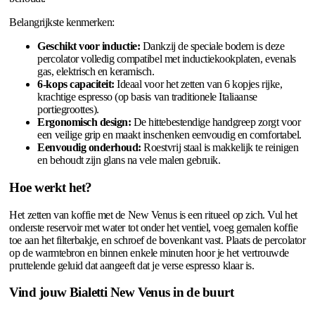
Belangrijkste kenmerken:
Geschikt voor inductie:
Dankzij de speciale bodem is deze
percolator volledig compatibel met inductiekookplaten, evenals
gas, elektrisch en keramisch.
6-kops capaciteit:
Ideaal voor het zetten van 6 kopjes rijke,
krachtige espresso (op basis van traditionele Italiaanse
portiegroottes).
Ergonomisch design:
De hittebestendige handgreep zorgt voor
een veilige grip en maakt inschenken eenvoudig en comfortabel.
Eenvoudig onderhoud:
Roestvrij staal is makkelijk te reinigen
en behoudt zijn glans na vele malen gebruik.
Hoe werkt het?
Het zetten van koffie met de New Venus is een ritueel op zich. Vul het
onderste reservoir met water tot onder het ventiel, voeg gemalen koffie
toe aan het filterbakje, en schroef de bovenkant vast. Plaats de percolator
op de warmtebron en binnen enkele minuten hoor je het vertrouwde
pruttelende geluid dat aangeeft dat je verse espresso klaar is.
Vind jouw Bialetti New Venus in de buurt