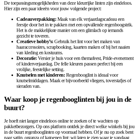
De toepassingsmogelijkheden van deze kleurrijke linten zijn eindeloos.
Hier zijn een paar ideeën voor jouw volgende project:
Cadeauverpakking:
Maak van elk verjaardagscadeau een
feestje door het in te pakken met een opvallende regenboogstrik.
Het is de makkelijkste manier om een glimlach op iemands
gezicht te toveren.
Creatieve hobby’s:
Gebruik het lint voor het maken van
haaraccessoires, scrapbooking, kaarten maken of bij het naaien
van kleding en kostuums.
Decoratie:
Versier je huis voor een themafeest, Pride-evenement
of kinderverjaardag. De felle kleuren passen perfect bij een
vrolijke, feestelijke setting.
Knutselen met kinderen:
Regenbooglint is ideaal voor
knutselmiddagen. Maak er bijvoorbeeld vliegers, toverstafjes of
sieraden van.
Waar koop je regenbooglinten bij jou in de
buurt?
Je hoeft niet langer eindeloos online te zoeken of te wachten op
pakketbezorgers. Op ons platform ontdek je direct welke winkels bij jou
in de buurt regenbooglinten op voorraad hebben. Of je nu op zoek bent
naar satijn, organza of katoenen lint; wij laten je zien waar je vandaag