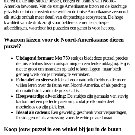
dieren die de uitgestrekte bossen, bergen en prairies van Noord-
Amerika bewonen. Van de statige Amerikaanse bizon en de krachtige
grizzlybeer tot de mysterieuze wolf en de trotse Amerikaanse zeearend;
elk stukje onthult meer detail van dit prachtige ecosysteem. De hoge
kwaliteit van de druk zorgt voor heldere kleuren en scherpe
afbeeldingen, waardoor het puzzelen een genot is voor het oog.
Waarom kiezen voor de Noord-Amerikaanse dieren
puzzel?
Uitdagend formaat:
Met 750 stukjes biedt deze puzzel precies
de juiste balans tussen ontspanning en een leuke uitdaging. Hij is
niet te groot om maanden op tafel te laten liggen, maar biedt
genoeg werk om je urenlang te vermaken.
Educatief en sfeervol:
Ideaal voor natuurliefhebbers die meer
willen leren over de fauna van Noord-Amerika, of als prachtig
decoratief stuk zodra de puzzel af is.
Hoogwaardige afwerking:
De stukjes zijn gemaakt van stevig
karton met een perfecte pasvorm, zodat je elk onderdeel
moeiteloos op zijn plek legt.
Ideaal als cadeau:
Een geweldig geschenk voor verjaardagen,
feestdagen of als verrassing voor de echte puzzelfanaat.
Koop jouw puzzel in een winkel bij jou in de buurt